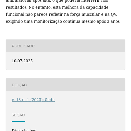
ambulatorial após alta, o que poderia interferir nos
resultados. No entanto, esta melhora da capacidade
funcional não parece refletir na força muscular e na QV,
exigindo uma monitorização contínua mesmo após 3 anos
PUBLICADO
10-07-2025
EDIÇÃO
v. 13 n. 1 (2023): Sede
SEÇÃO
Dissertações