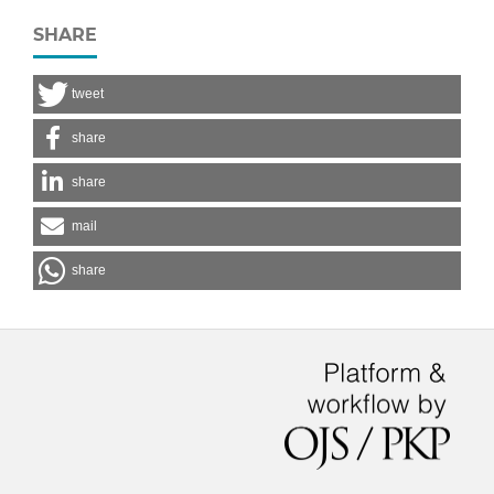
SHARE
tweet
share
share
mail
share