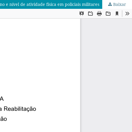
e nível de atividade física em policiais militares
Baixar