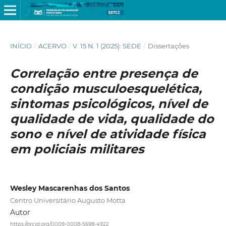
INÍCIO
/
ACERVO
/
V. 15 N. 1 (2025): SEDE
/
Dissertações
Correlação entre presença de
condição musculoesquelética,
sintomas psicológicos, nível de
qualidade de vida, qualidade do
sono e nível de atividade física
em policiais militares
Wesley Mascarenhas dos Santos
Centro Universitário Augusto Motta
Autor
https://orcid.org/0009-0008-5698-4922