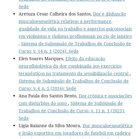
Sede
Aretuza Cesar Calheira dos Santos,
Dor e disfunção
musculoesquelética relativas à performance,
qualidade de vida no trabalho e aspectos psicossociais
em violinistas e violistas profissionais no rio de janeiro
,
Sistema de Submissão de Trabalhos de Conclusão de
Curso: v. 14 n. 1 (2024): Sede
Elen Soares Marques,
Efeito da educação
neurofisiológica da dor combinada aos exercícios
terapêuticos no tratamento da sensibilização central
,
Sistema de Submissão de Trabalhos de Conclusão de
Curso: v. 6 n. 1 (2016): Sede
Ana Paula dos Santos Bento,
Dor crônica e associações
com distúrbios do sono
,
Sistema de Submissão de
Trabalhos de Conclusão de Curso: v. 11 n. 1 (2021):
Sede
Ligia Raianne da Silva Moura,
Dor musculoesquelética
e lesão esportiva em jogadores de futebol em cadeira