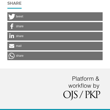
SHARE
tweet
share
share
mail
share