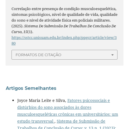
Correlação entre presença de condição musculoesquelética,
sintomas psicológicos, nível de qualidade de vida, qualidade
do sono e nível de atividade física em policiais militares.
(2025).
Sistema De Submissão De Trabalhos De Conclusão De
Curso
,
15
(1).
https://sstcc.unisuam.edu.br/index.php/ppgcr/article/view/3
80
FORMATOS DE CITAÇÃO
Artigos Semelhantes
Joyce Maria Leite e Silva,
Fatores psicossociais e
distúrbios do sono associados às dores
musculoesqueléticas crônicas em universitários: um
estudo transversal
,
Sistema de Submissão de
Trabalhos de Conclusão de Curso: v. 13 n. 1 (2023):