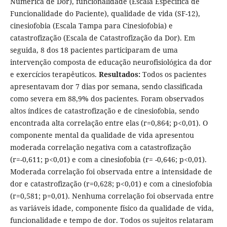
Numérica de Dor), funcionalidade (Escala Específica de
Funcionalidade do Paciente), qualidade de vida (SF-12),
cinesiofobia (Escala Tampa para Cinesiofobia) e
catastrofização (Escala de Catastrofização da Dor). Em
seguida, 8 dos 18 pacientes participaram de uma
intervenção composta de educação neurofisiológica da dor
e exercícios terapêuticos.
Resultados:
Todos os pacientes
apresentavam dor 7 dias por semana, sendo classificada
como severa em 88,9% dos pacientes. Foram observados
altos índices de catastrofização e de cinesiofobia, sendo
encontrada alta correlação entre elas (r=0,864; p<0,01). O
componente mental da qualidade de vida apresentou
moderada correlação negativa com a catastrofização
(r=-0,611; p<0,01) e com a cinesiofobia (r= -0,646; p<0,01).
Moderada correlação foi observada entre a intensidade de
dor e catastrofização (r=0,628; p<0,01) e com a cinesiofobia
(r=0,581; p=0,01). Nenhuma correlação foi observada entre
as variáveis idade, componente físico da qualidade de vida,
funcionalidade e tempo de dor. Todos os sujeitos relataram