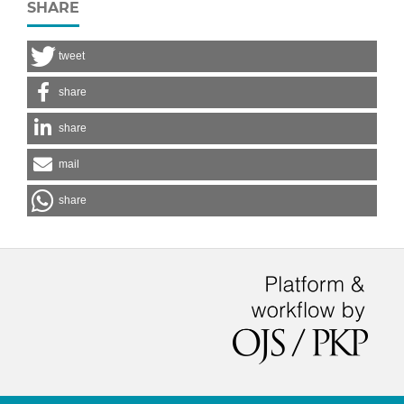
SHARE
tweet
share
share
mail
share