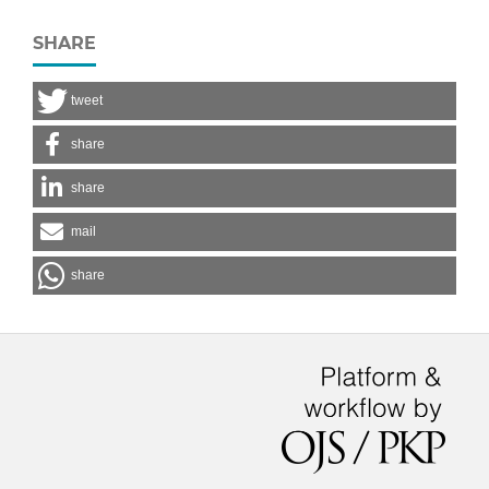
SHARE
tweet
share
share
mail
share