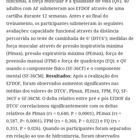
funcional, a força muscular e a qualidade de vida (QV), 40
adultos com AF submeteram aos EFDOF através de uma
cartilha durante 12 semanas. Antes e ao final do
treinamento, os participantes submeteram às seguintes
avaliações: capacidade funcional através da distância
percorrida no teste de caminhada de 6’ (DTC6’); medidas de
força muscular através de pressão inspiratória máxima
(PImax), pressão expiratória máxima (PEmax), força de
preensão manual (FPM) e força de quadríceps (FQ); e QV
usando o componente físico (SF-36CF) e o componente
mental (SF-36CM).
Resultados:
Após a realização dos
EFDOF, foram observados aumentos significantes nas
médias dos valores de DTC6’, PImax, PEmax, FPM, FQ, SF-
36CF e SF-36CM. O delta relativo entre pré e pós EFDOF da
DTC6’ correlacionou significantemente com os deltas
relativos de PImax (rs = 0,640, P < 0,0001), PEmax (rs =
0,587, P< 0,0001), FPM (rs = 0,360, P = 0,022) e FQ (rs =
0,351, P = 0,026). Quando os participantes foram separados
em relação ao uso de hidroxiureia, foram observados