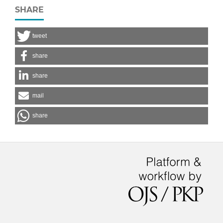
SHARE
tweet
share
share
mail
share