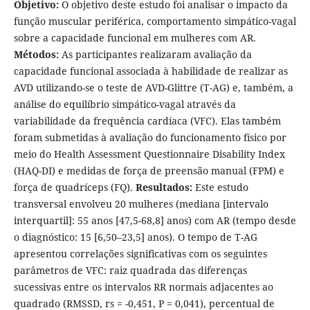
Objetivo:
O objetivo deste estudo foi analisar o impacto da
função muscular periférica, comportamento simpático-vagal
sobre a capacidade funcional em mulheres com AR.
Métodos:
As participantes realizaram avaliação da
capacidade funcional associada à habilidade de realizar as
AVD utilizando-se o teste de AVD-Glittre (T-AG) e, também, a
análise do equilíbrio simpático-vagal através da
variabilidade da frequência cardíaca (VFC). Elas também
foram submetidas à avaliação do funcionamento físico por
meio do Health Assessment Questionnaire Disability Index
(HAQ-DI) e medidas de força de preensão manual (FPM) e
força de quadríceps (FQ).
Resultados:
Este estudo
transversal envolveu 20 mulheres (mediana [intervalo
interquartil]: 55 anos [47,5-68,8] anos) com AR (tempo desde
o diagnóstico: 15 [6,50–23,5] anos). O tempo de T-AG
apresentou correlações significativas com os seguintes
parâmetros de VFC: raiz quadrada das diferenças
sucessivas entre os intervalos RR normais adjacentes ao
quadrado (RMSSD, rs = -0,451, P = 0,041), percentual de