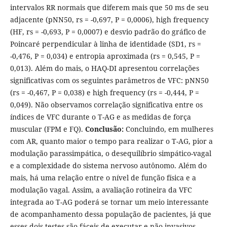
intervalos RR normais que diferem mais que 50 ms de seu
adjacente (pNN50, rs = -0,697, P = 0,0006), high frequency
(HF, rs = -0,693, P = 0,0007) e desvio padrão do gráfico de
Poincaré perpendicular à linha de identidade (SD1, rs =
-0,476, P = 0,034) e entropia aproximada (rs = 0,545, P =
0,013). Além do mais, o HAQ-DI apresentou correlações
significativas com os seguintes parâmetros de VFC: pNN50
(rs = -0,467, P = 0,038) e high frequency (rs = -0,444, P =
0,049). Não observamos correlação significativa entre os
índices de VFC durante o T-AG e as medidas de força
muscular (FPM e FQ).
Conclusão:
Concluindo, em mulheres
com AR, quanto maior o tempo para realizar o T-AG, pior a
modulação parassimpática, o desequilíbrio simpático-vagal
e a complexidade do sistema nervoso autônomo. Além do
mais, há uma relação entre o nível de função física e a
modulação vagal. Assim, a avaliação rotineira da VFC
integrada ao T-AG poderá se tornar um meio interessante
de acompanhamento dessa população de pacientes, já que
esses dois testes são fáceis de executar e não invasivos.