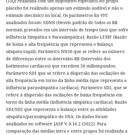
(TIQ) realizada com um dispositivo específico.No grupo
placebo foi realizado apenas um estímulo audível e não o
estímulo mecânico no local. Os parâmetros da VFC
analisados foram: SDNN (Desvio padrão de todos os RR
normais gravados em um intervalo de tempo (ms) que sofre
influência Simpática e Parassimpática); Razão LF/HF (Razão
de baixa e alta frequência que representa o Balanço
simpato-vagal); Parâmetro NN50 que se refere ao número
de diferenças entre os intervalos RR (intervalos dos
batimentos cardíacos) que excedem 50 milissegundos;
Parâmetro SD1 que se refere à dispersão das oscilações de
alta frequência em torno da linha média (que representa a
influência parassimpática cardíaca); Parâmetro SD2, que se
refere à dispersão das oscilações de baixa frequência em
torno da linha média (influência simpática cardíaca); Razão
SD1/SD2 que representa o balanço entre as atividades
simpático/parassimpático do SNA. Os dados foram
analisados no software JASP V. 0.16.2 (2022). Para
comparação das médias intra e entre grupos foi realizada a