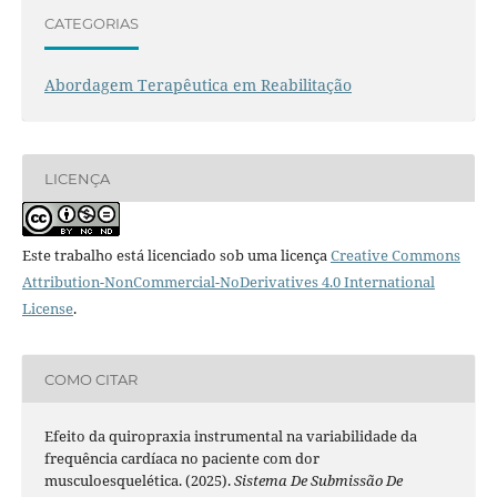
CATEGORIAS
Abordagem Terapêutica em Reabilitação
LICENÇA
Este trabalho está licenciado sob uma licença
Creative Commons
Attribution-NonCommercial-NoDerivatives 4.0 International
License
.
COMO CITAR
Efeito da quiropraxia instrumental na variabilidade da
frequência cardíaca no paciente com dor
musculoesquelética. (2025).
Sistema De Submissão De