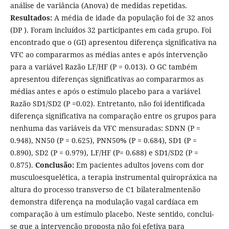
análise de variância (Anova) de medidas repetidas.
Resultados:
A média de idade da população foi de 32 anos
(DP ). Foram incluídos 32 participantes em cada grupo. Foi
encontrado que o (GI) apresentou diferença significativa na
VFC ao compararmos as médias antes e após intervenção
para a variável Razão LF/HF (P = 0.013). O GC também
apresentou diferenças significativas ao compararmos as
médias antes e após o estímulo placebo para a variável
Razão SD1/SD2 (P =0.02). Entretanto, não foi identificada
diferença significativa na comparação entre os grupos para
nenhuma das variáveis da VFC mensuradas: SDNN (P =
0.948), NN50 (P = 0.625), PNN50% (P = 0.684), SD1 (P =
0.890), SD2 (P = 0.979), LF/HF (P= 0.688) e SD1/SD2 (P =
0.875).
Conclusão:
Em pacientes adultos jovens com dor
musculoesquelética, a terapia instrumental quiropráxica na
altura do processo transverso de C1 bilateralmentenão
demonstra diferença na modulação vagal cardíaca em
comparação à um estímulo placebo. Neste sentido, conclui-
se que a intervenção proposta não foi efetiva para