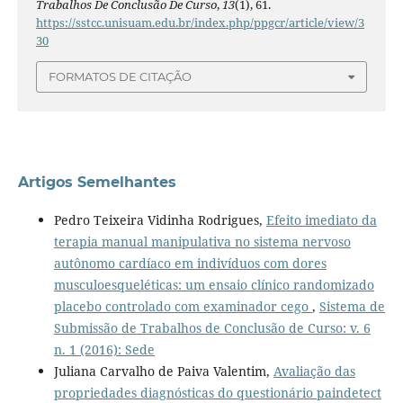
Trabalhos De Conclusão De Curso
,
13
(1), 61.
https://sstcc.unisuam.edu.br/index.php/ppgcr/article/view/3
30
FORMATOS DE CITAÇÃO
Artigos Semelhantes
Pedro Teixeira Vidinha Rodrigues,
Efeito imediato da
terapia manual manipulativa no sistema nervoso
autônomo cardíaco em indivíduos com dores
musculoesqueléticas: um ensaio clínico randomizado
placebo controlado com examinador cego
,
Sistema de
Submissão de Trabalhos de Conclusão de Curso: v. 6
n. 1 (2016): Sede
Juliana Carvalho de Paiva Valentim,
Avaliação das
propriedades diagnósticas do questionário paindetect