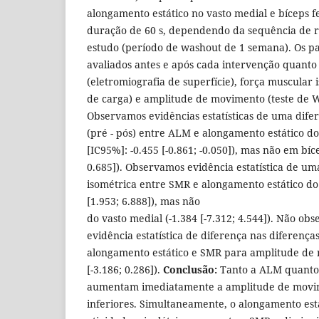
alongamento estático no vasto medial e bíceps 
duração de 60 s, dependendo da sequência de 
estudo (período de washout de 1 semana). Os pa
avaliados antes e após cada intervenção quanto 
(eletromiografia de superfície), força muscular
de carga) e amplitude de movimento (teste de W
Observamos evidências estatísticas de uma dif
(pré - pós) entre ALM e alongamento estático do
[IC95%]: -0.455 [-0.861; -0.050]), mas não em bíc
0.685]). Observamos evidência estatística de um
isométrica entre SMR e alongamento estático do
[1.953; 6.888]), mas não
do vasto medial (-1.384 [-7.312; 4.544]). Não 
evidência estatística de diferença nas diferença
alongamento estático e SMR para amplitude de 
[-3.186; 0.286]).
Conclusão:
Tanto a ALM quanto 
aumentam imediatamente a amplitude de mov
inferiores. Simultaneamente, o alongamento es