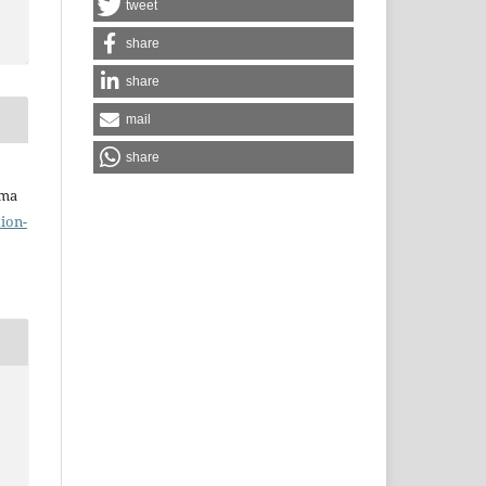
tweet
share
share
mail
share
uma
ion-
e