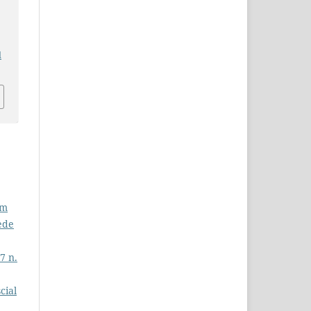
d
em
ede
7 n.
cial