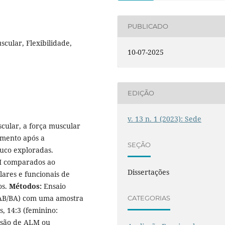
PUBLICADO
scular, Flexibilidade,
10-07-2025
EDIÇÃO
v. 13 n. 1 (2023): Sede
ular, a força muscular
imento após a
SEÇÃO
uco exploradas.
LM comparados ao
Dissertações
ares e funcionais de
os.
Métodos:
Ensaio
(AB/BA) com uma amostra
CATEGORIAS
s, 14:3 (feminino:
essão de ALM ou