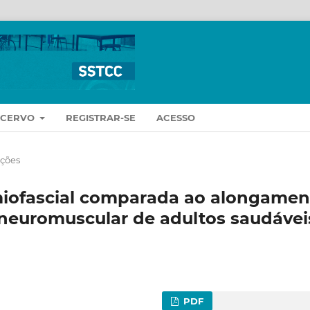
ACERVO
REGISTRAR-SE
ACESSO
ações
 miofascial comparada ao alongamen
neuromuscular de adultos saudávei
PDF