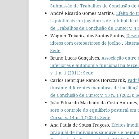
Submissão de Trabalhos de Conclusão de Cu
André Ricardo Gomes Martins,
Efeito do 
isquiotibiais em jogadores de futebol de c
de Trabalhos de Conclusão de Curso: v. 4 n
Wagner Teixeira dos Santos Santos,
Desem
idosos com osteoartrose de joelho
,
Sistem
Sede
Bruno Lucas Gonçalves,
Associação entre
inferiores e autonomia funcional na terce
v. 1 n. 1 (2011): Sede
Carlos Henrique Ramos Horsczaruk,
Padrã
durante diferentes manobras de facilita
de Conclusão de Curso: v. 13 n. 1 (2023): 
João Eduardo Machado da Costa Antunes
sore o controle do equilíbrio postural em
Curso: v. 14 n. 1 (2024): Sede
Ana Paula de Sousa Fragoso,
Efeitos imed
braquial de indivíduos saudáveis e hemipa