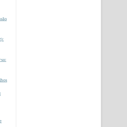
ssão
):
rso:
lhos
l
e