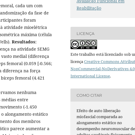
Avaliação Funcional em
femoral, cada um com
Reabilitação
randomização da fase de
rticipantes foram
à atividade mioelétrica
LICENÇA
 isométrica máxima (célula
ells).
Resultados:
erença na atividade SEMG
Este trabalho está licenciado sob 
 vasto medial (diferença
licença
Creative Commons Attribut
eps femoral (0.059 [-0.566;
NonCommercial-NoDerivatives 4.0
a diferença na força
International License
.
 bíceps femoral (4.421
observamos nenhuma
COMO CITAR
s médias entre
movimento (-1.450
Efeito de auto liberação
o alongamento estático
miofascial comparada ao
imento dos membros
alongamento estático no
tático parece aumentar a
desempenho neuromuscular d
adultos saudáveis fisicamente