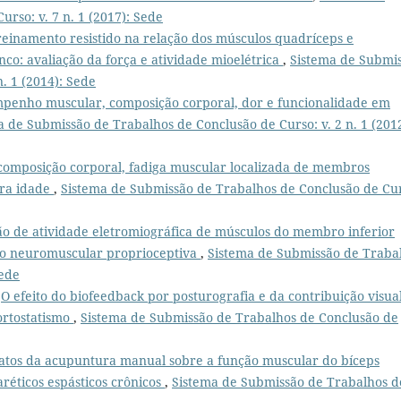
rso: v. 7 n. 1 (2017): Sede
treinamento resistido na relação dos músculos quadríceps e
inco: avaliação da força e atividade mioelétrica
,
Sistema de Submi
. 1 (2014): Sede
penho muscular, composição corporal, dor e funcionalidade em
a de Submissão de Trabalhos de Conclusão de Curso: v. 2 n. 1 (2012
 composição corporal, fadiga muscular localizada de membros
ira idade
,
Sistema de Submissão de Trabalhos de Conclusão de Cu
o de atividade eletromiográfica de músculos do membro inferior
ção neuromuscular proprioceptiva
,
Sistema de Submissão de Traba
Sede
,
O efeito do biofeedback por posturografia e da contribuição visua
 ortostatismo
,
Sistema de Submissão de Trabalhos de Conclusão de
iatos da acupuntura manual sobre a função muscular do bíceps
réticos espásticos crônicos
,
Sistema de Submissão de Trabalhos d