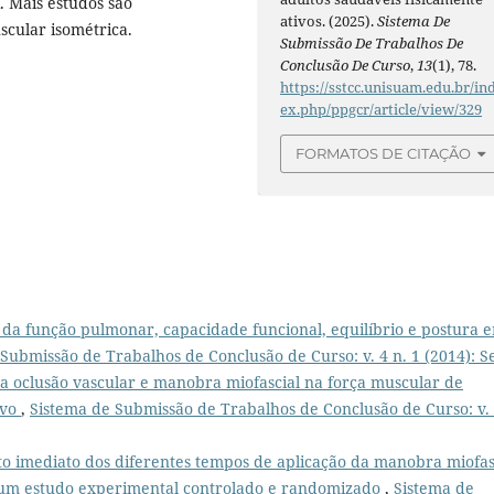
. Mais estudos são
ativos. (2025).
Sistema De
uscular isométrica.
Submissão De Trabalhos De
Conclusão De Curso
,
13
(1), 78.
https://sstcc.unisuam.edu.br/in
ex.php/ppgcr/article/view/329
FORMATOS DE CITAÇÃO
 da função pulmonar, capacidade funcional, equilíbrio e postura 
Submissão de Trabalhos de Conclusão de Curso: v. 4 n. 1 (2014): S
da oclusão vascular e manobra miofascial na força muscular de
ivo
,
Sistema de Submissão de Trabalhos de Conclusão de Curso: v. 
to imediato dos diferentes tempos de aplicação da manobra miofas
 um estudo experimental controlado e randomizado
,
Sistema de