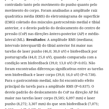
controlado tanto pelo movimento do punho quanto pelo
movimento do corpo. Foram analisadas a amplitude raiz
quadrática média (RMS) do eletromiograma de superfície
(EMG) coletado dos músculos gastrocnêmio medial e tibial
anterior, e o desvio padrão do deslocamento do centro de
pressão (CoP) nas direções ântero-posterior (AP) e médio-
lateral (ML).
Resultados:
A amplitude RMS (mediana;
intervalo interquartil) do tibial anterior foi maior nas
tarefas de laser punho (46,0; 30,0 uV) e biofeedback por
posturografia (44,0; 25,0 uV), quando comparada com a
condição sem biofeedback (39,0; 13,0 uV) (P<0.05). Não
foram encontradas diferenças significativas entre as tarefas
sem biofeedback e laser corpo (39,0; 16,0 uV) (P=0.738).
Para o gastrocnêmio medial, não foi encontrado efeito
principal da tarefa para a amplitude RMS (P=0.837). O
desvio padrão do deslocamento do CoP na direção AP foi
maior nas tarefas laser corpo (9,585; 6,097 mm) e laser
punho (8,272; 3,307 mm) do que sem biofeedback (7,071;