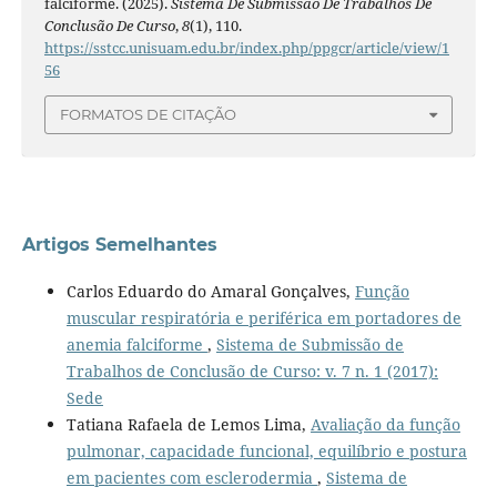
falciforme. (2025).
Sistema De Submissão De Trabalhos De
Conclusão De Curso
,
8
(1), 110.
https://sstcc.unisuam.edu.br/index.php/ppgcr/article/view/1
56
FORMATOS DE CITAÇÃO
Artigos Semelhantes
Carlos Eduardo do Amaral Gonçalves,
Função
muscular respiratória e periférica em portadores de
anemia falciforme
,
Sistema de Submissão de
Trabalhos de Conclusão de Curso: v. 7 n. 1 (2017):
Sede
Tatiana Rafaela de Lemos Lima,
Avaliação da função
pulmonar, capacidade funcional, equilíbrio e postura
em pacientes com esclerodermia
,
Sistema de