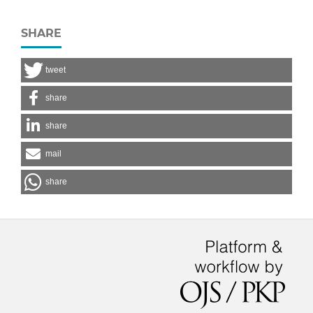
SHARE
tweet
share
share
mail
share