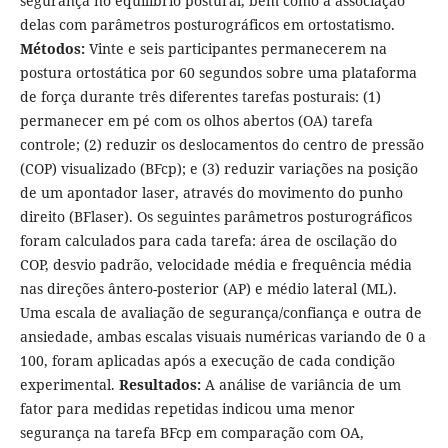
segurança no equilíbrio postural, bem como a associação
delas com parâmetros posturográficos em ortostatismo.
Métodos:
Vinte e seis participantes permanecerem na
postura ortostática por 60 segundos sobre uma plataforma
de força durante três diferentes tarefas posturais: (1)
permanecer em pé com os olhos abertos (OA) tarefa
controle; (2) reduzir os deslocamentos do centro de pressão
(COP) visualizado (BFcp); e (3) reduzir variações na posição
de um apontador laser, através do movimento do punho
direito (BFlaser). Os seguintes parâmetros posturográficos
foram calculados para cada tarefa: área de oscilação do
COP, desvio padrão, velocidade média e frequência média
nas direções ântero-posterior (AP) e médio lateral (ML).
Uma escala de avaliação de segurança/confiança e outra de
ansiedade, ambas escalas visuais numéricas variando de 0 a
100, foram aplicadas após a execução de cada condição
experimental.
Resultados:
A análise de variância de um
fator para medidas repetidas indicou uma menor
segurança na tarefa BFcp em comparação com OA,