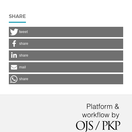
SHARE
tweet
share
share
mail
share