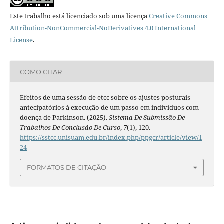
Este trabalho está licenciado sob uma licença
Creative Commons
Attribution-NonCommercial-NoDerivatives 4.0 International
License
.
COMO CITAR
Efeitos de uma sessão de etcc sobre os ajustes posturais
antecipatórios à execução de um passo em indivíduos com
doença de Parkinson. (2025).
Sistema De Submissão De
Trabalhos De Conclusão De Curso
,
7
(1), 120.
https://sstcc.unisuam.edu.br/index.php/ppgcr/article/view/1
24
FORMATOS DE CITAÇÃO