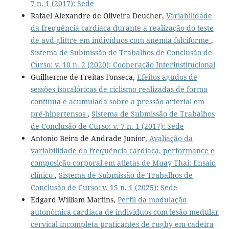
7 n. 1 (2017): Sede
Rafael Alexandre de Oliveira Deucher,
Variabilidade
da frequência cardíaca durante a realização do teste
de avd-glittre em indivíduos com anemia falciforme
,
Sistema de Submissão de Trabalhos de Conclusão de
Curso: v. 10 n. 2 (2020): Cooperação Interinstitucional
Guilherme de Freitas Fonseca,
Efeitos agudos de
sessões isocalóricas de ciclismo realizadas de forma
contínua e acumulada sobre a pressão arterial em
pré-hipertensos
,
Sistema de Submissão de Trabalhos
de Conclusão de Curso: v. 7 n. 1 (2017): Sede
Antonio Beira de Andrade Junior,
Avaliação da
variabilidade da frequência cardíaca, performance e
composição corporal em atletas de Muay Thai: Ensaio
clínico
,
Sistema de Submissão de Trabalhos de
Conclusão de Curso: v. 15 n. 1 (2025): Sede
Edgard William Martins,
Perfil da modulação
autonômica cardíaca de indivíduos com lesão medular
cervical incompleta praticantes de rugby em cadeira