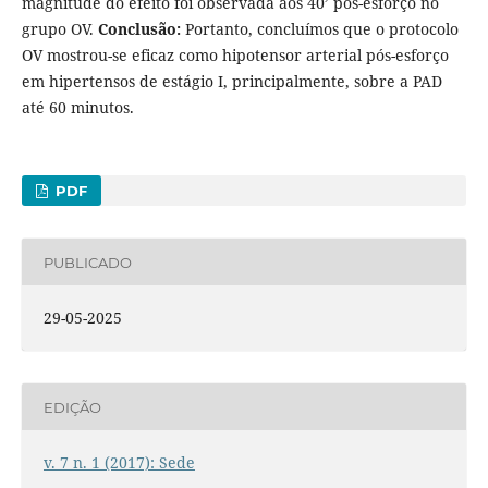
magnitude do efeito foi observada aos 40’ pós-esforço no
grupo OV.
Conclusão:
Portanto, concluímos que o protocolo
OV mostrou-se eficaz como hipotensor arterial pós-esforço
em hipertensos de estágio I, principalmente, sobre a PAD
até 60 minutos.
PDF
PUBLICADO
29-05-2025
EDIÇÃO
v. 7 n. 1 (2017): Sede