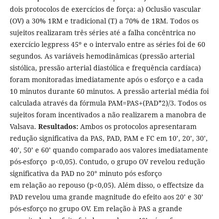
dois protocolos de exercícios de força: a) Oclusão vascular
(OV) a 30% 1RM e tradicional (T) a 70% de 1RM. Todos os
sujeitos realizaram três séries até a falha concêntrica no
exercício legpress 45º e o intervalo entre as séries foi de 60
segundos. As variáveis hemodinâmicas (pressão arterial
sistólica, pressão arterial diastólica e frequência cardíaca)
foram monitoradas imediatamente após o esforço e a cada
10 minutos durante 60 minutos. A pressão arterial média foi
calculada através da fórmula PAM=PAS+(PAD*2)/3. Todos os
sujeitos foram incentivados a não realizarem a manobra de
Valsava.
Resultados:
Ambos os protocolos apresentaram
redução significativa da PAS, PAD, PAM e FC em 10’, 20’, 30’,
40’, 50’ e 60’ quando comparado aos valores imediatamente
pós-esforço p<0,05). Contudo, o grupo OV revelou redução
significativa da PAD no 20° minuto pós esforço
em relação ao repouso (p<0,05). Além disso, o effectsize da
PAD revelou uma grande magnitude do efeito aos 20’ e 30’
pós-esforço no grupo OV. Em relação à PAS a grande