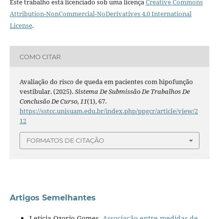
Este trabalho está licenciado sob uma licença
Creative Commons
Attribution-NonCommercial-NoDerivatives 4.0 International
License
.
COMO CITAR
Avaliação do risco de queda em pacientes com hipofunção
vestibular. (2025).
Sistema De Submissão De Trabalhos De
Conclusão De Curso
,
11
(1), 67.
https://sstcc.unisuam.edu.br/index.php/ppgcr/article/view/2
12
FORMATOS DE CITAÇÃO
Artigos Semelhantes
Letícia Ozorio Gomes,
Associação entre medidas de