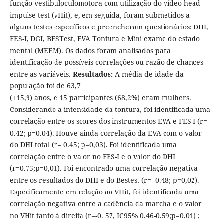
função vestibuloculomotora com utilização do vídeo head
impulse test (vHit), e, em seguida, foram submetidos a
alguns testes específicos e preencheram questionários: DHI,
FES-I, DGI, BESTest, EVA Tontura e Mini exame do estado
mental (MEEM). Os dados foram analisados para
identificação de possíveis correlações ou razão de chances
entre as variáveis.
Resultados:
A média de idade da
população foi de 63,7
(±15,9) anos, e 15 participantes (68,2%) eram mulhers.
Considerando a intensidade da tontura, foi identificada uma
correlação entre os scores dos instrumentos EVA e FES-I (r=
0.42; p=0.04). Houve ainda correlação da EVA com o valor
do DHI total (r= 0.45; p=0,03). Foi identificada uma
correlação entre o valor no FES-I e o valor do DHI
(r=0.75;p=0,01). Foi encontrado uma correlação negativa
entre os resultados do DHI e do Bestest (r= -0.48; p=0,02).
Especificamente em relação ao VHit, foi identificada uma
correlação negativa entre a cadência da marcha e o valor
no VHit tanto à direita (r=-0. 57, IC95% 0.46-0.59;p=0.01) ;