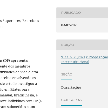
PUBLICADO
 Superiores, Exercícios
03-07-2025
ão
EDIÇÃO
v. 11 n. 2 (2021): Cooperaçã
on (DP) apresentam
Interinstitucional
lmente dos membros
ividades da vida diária.
SEÇÃO
xercício envolvendo os
ste estudo investigou a
Dissertações
do em Pilates para
manual, bradicinesia, e
CATEGORIAS
Doze indivíduos com DP (4
foram submetidos a um