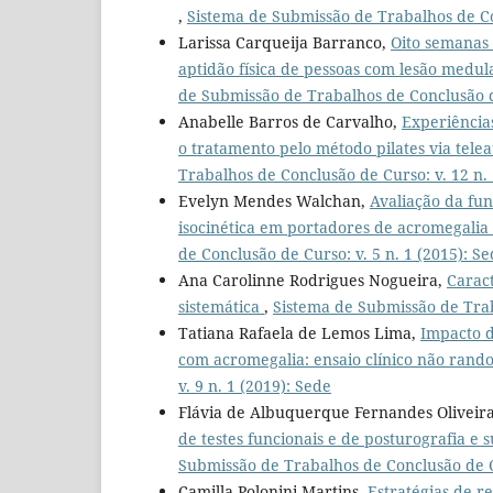
,
Sistema de Submissão de Trabalhos de Con
Larissa Carqueija Barranco,
Oito semanas
aptidão física de pessoas com lesão medul
de Submissão de Trabalhos de Conclusão de
Anabelle Barros de Carvalho,
Experiências
o tratamento pelo método pilates via tele
Trabalhos de Conclusão de Curso: v. 12 n. 
Evelyn Mendes Walchan,
Avaliação da fun
isocinética em portadores de acromegalia
de Conclusão de Curso: v. 5 n. 1 (2015): S
Ana Carolinne Rodrigues Nogueira,
Carac
sistemática
,
Sistema de Submissão de Trab
Tatiana Rafaela de Lemos Lima,
Impacto d
com acromegalia: ensaio clínico não ran
v. 9 n. 1 (2019): Sede
Flávia de Albuquerque Fernandes Oliveir
de testes funcionais e de posturografia e
Submissão de Trabalhos de Conclusão de Cu
Camilla Polonini Martins,
Estratégias de re