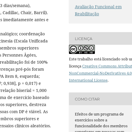
3 dias/semana),
Avaliação Funcional em
Cadillac, Chair, Barril).
Reabilitação
as imediatamente antes e
nalógico; coordenação
LICENÇA
inesia (Escala Unificada
 membros superiores
s Personnes Âgées,
Este trabalho está licenciado sob 
eabilitação foi de 100%
licença
Creative Commons Attribut
ferenças pré-pós foram
NonCommercial-NoDerivatives 4.0
A item 8, esquerda;
International License
.
; 0,938], p = 0,017) e
relação biserial = 1,000
ma de exercício baseado
COMO CITAR
os superiores, destreza
soas com DP é viável. As
Efeitos de um programa de
embros superiores e
exercícios sobre a
saios clínicos aleatórios.
funcionalidade dos membros
superiores em pessoas com