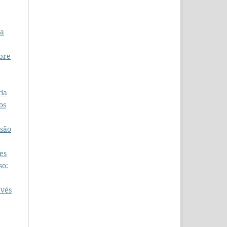
ma
obre
ia
os
isão
es
so:
avés