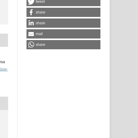
tweet
share
share
mail
share
uma
ion-