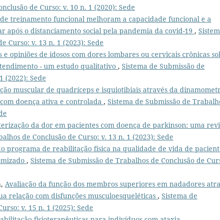
clusão de Curso: v. 10 n. 1 (2020): Sede
 de treinamento funcional melhoram a capacidade funcional e a
ar após o distanciamento social pela pandemia da covid-19
,
Siste
 Curso: v. 13 n. 1 (2023): Sede
 e opiniões de idosos com dores lombares ou cervicais crônicas s
atendimento - um estudo qualitativo
,
Sistema de Submissão de
1 (2022): Sede
ção muscular de quadríceps e isquiotibiais através da dinamometr
 com doença ativa e controlada
,
Sistema de Submissão de Trabalh
ede
terização da dor em pacientes com doença de parkinson: uma rev
alhos de Conclusão de Curso: v. 13 n. 1 (2023): Sede
o programa de reabilitação física na qualidade de vida de pacient
domizado
,
Sistema de Submissão de Trabalhos de Conclusão de Cur
a,
Avaliação da função dos membros superiores em nadadores atr
 sua relação com disfunções musculoesqueléticas
,
Sistema de
rso: v. 15 n. 1 (2025): Sede
abilitação fisioterapêuticas para indivíduos com ataxia