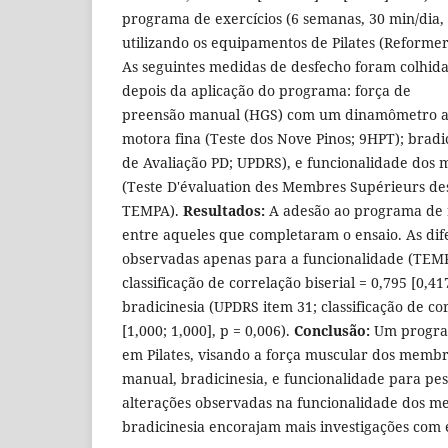
programa de exercícios (6 semanas, 30 min/dia, 
utilizando os equipamentos de Pilates (Reformer, 
As seguintes medidas de desfecho foram colhid
depois da aplicação do programa: força de
preensão manual (HGS) com um dinamômetro a
motora fina (Teste dos Nove Pinos; 9HPT); bradic
de Avaliação PD; UPDRS), e funcionalidade dos
(Teste D'évaluation des Membres Supérieurs de
TEMPA).
Resultados:
A adesão ao programa de r
entre aqueles que completaram o ensaio. As di
observadas apenas para a funcionalidade (TEMP
classificação de correlação biserial = 0,795 [0,417
bradicinesia (UPDRS item 31; classificação de cor
[1,000; 1,000], p = 0,006).
Conclusão:
Um progra
em Pilates, visando a força muscular dos membr
manual, bradicinesia, e funcionalidade para pes
alterações observadas na funcionalidade dos m
bradicinesia encorajam mais investigações com en