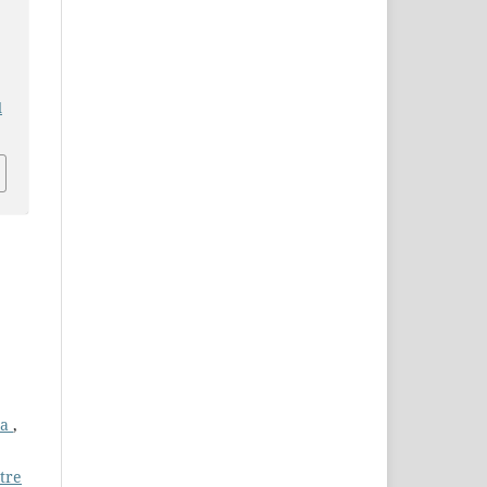
d
da
,
tre