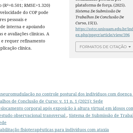
plataforma de força. (2025).
o (R²=0.501; RMSE=1.320)
Sistema De Submissão De
 velocidade do COP pode
Trabalhos De Conclusão De
res pessoais e
Curso
,
15
(1).
ade interna e apoiando
https://sstcc.unisuam.edu.br/in
 e avaliações clínicas. A
ex.php/ppgcr/article/view/396
 e requer refinamento
FORMATOS DE CITAÇÃO
plicação clínica.
a neuromudulação no controle postural dos indivíduos com doença
lhos de Conclusão de Curso: v. 11 n. 1 (2021): Sede
locamento corporal após exposição à altura virtual em idosos co
estudo observacional transversal
,
Sistema de Submissão de Traba
Sede
abilitação fisioterapêuticas para indivíduos com ataxia