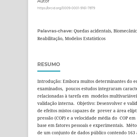
Autor
https://orcid.org/0009-0001-9161-7879
Quedas acidentais, Biomecânica
Palavras-chave:
Reabilitação, Modelos Estatísticos
RESUMO
Introdução: Embora muitos determinantes do eq
examinados, poucos estudos integraram caracter
relacionadas à tarefa em modelos multivariáve
validação interna. Objetivo: Desenvolver e val
de efeitos mistos capazes de prever a área elíp
pressão (COP) e a velocidade média do COP em 
base em fatores pessoais e experimentais. Méto
de um conjunto de dados público contendo 163 