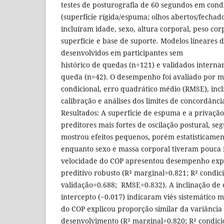
testes de posturografia de 60 segundos em con
(superfície rígida/espuma; olhos abertos/fechado
incluíram idade, sexo, altura corporal, peso corp
superfície e base de suporte. Modelos lineares d
desenvolvidos em participantes sem
histórico de quedas (n=121) e validados intern
queda (n=42). O desempenho foi avaliado por m
condicional, erro quadrático médio (RMSE), incl
calibração e análises dos limites de concordânci
Resultados: A superfície de espuma e a privação
preditores mais fortes de oscilação postural, seg
mostrou efeitos pequenos, porém estatisticamente
enquanto sexo e massa corporal tiveram pouca 
velocidade do COP apresentou desempenho expl
preditivo robusto (R² marginal=0.821; R² condic
validação=0.688; RMSE=0.832). A inclinação de c
intercepto (−0.017) indicaram viés sistemático 
do COP explicou proporção similar da variância
desenvolvimento (R² marginal=0.820; R² condici